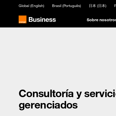
Skip
Global (English)
Brasil (Português)
日本 (日本)
R
to
main
content
Sobre nosotro
Consultoría y servic
gerenciados