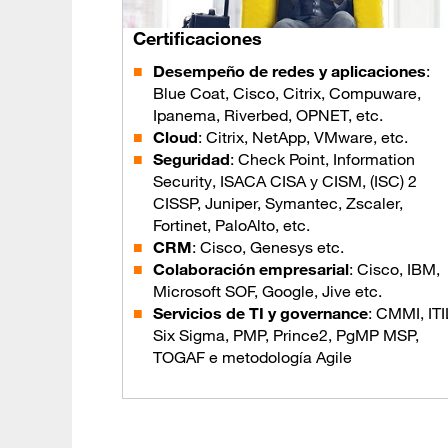
Certificaciones
Desempeño de redes y aplicaciones
:
Blue Coat, Cisco, Citrix, Compuware,
Ipanema, Riverbed, OPNET, etc.
Cloud
: Citrix, NetApp, VMware, etc.
Seguridad
: Check Point, Information
Security, ISACA CISA y CISM, (ISC) 2
CISSP, Juniper, Symantec, Zscaler,
Fortinet, PaloAlto, etc.
CRM
: Cisco, Genesys etc.
Colaboración empresarial
: Cisco, IBM,
Microsoft SOF, Google, Jive etc.
Servicios de TI y governance
: CMMI, ITI
Six Sigma, PMP, Prince2, PgMP MSP,
TOGAF e metodología Agile