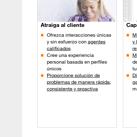
Atraiga al cliente
Cap
Ofrezca interacciones únicas
Me
y sin esfuerzo con
agentes
y 
calificados
re
Cree una experiencia
Me
personal basada en perfiles
d
únicos
tu
Proporcione solución de
Di
problemas de manera rápida,
ga
consistente y proactiva
m