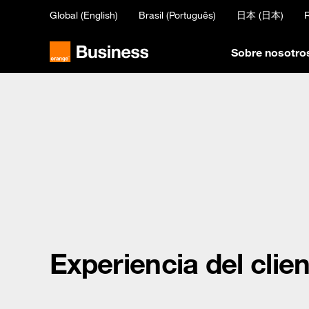
Skip
Global (English)
Brasil (Português)
日本 (日本)
R
to
main
content
Sobre nosotro
Experiencia del clie