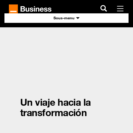
Skip
to
Menu
main
content
Sous-menu
Un viaje hacia la
transformación